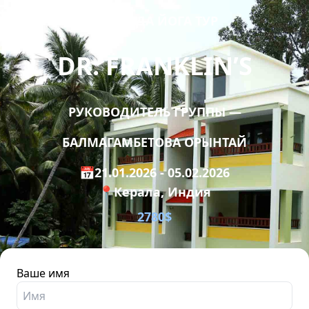
АЮРВЕДА ЙОГА ТУР
DR. FRANKLIN’S
РУКОВОДИТЕЛЬ ГРУППЫ —
БАЛМАГАМБЕТОВА ОРЫНТАЙ
📅21.01.2026 - 05.02.2026
📍Керала, Индия
2780$
Ваше имя