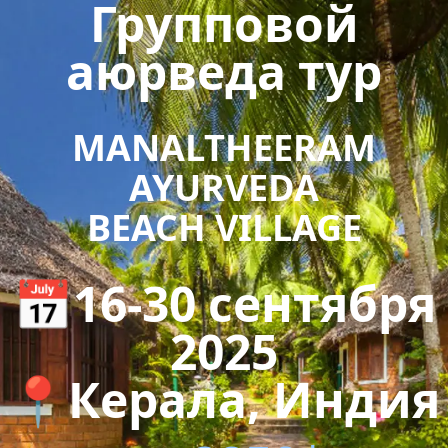
Групповой
аюрведа тур
MANALTHEERAM
AYURVEDA
BEACH VILLAGE
📅16-30 сентября
2025
📍Керала, Индия