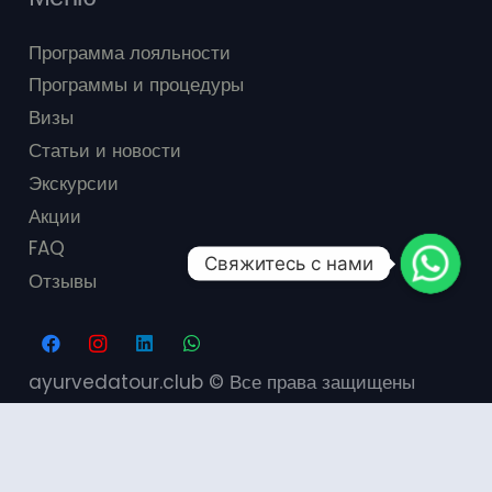
Carnoustie
(1)
Программа лояльности
Dr.Franklin’s Institute
(15)
Программы и процедуры
Dr.Unnis
(1)
Визы
Статьи и новости
Gangnam JS Hospital
(1)
Экскурсии
Акции
Isola Di Cocco Ayurvedic Beach Resort
(1)
FAQ
Свяжитесь с нами
JETWING AYURVEDA PAVILIONS
(1)
Отзывы
KAILANI BEACH AYURVEDIC RETREAT
(1)
Kalari Rasayana
(6)
ayurvedatour.club © Все права защищены
Lanka Princess
(1)
MAYRVEDA KISLOVODSK
(1)
Muthumuni Ayurveda Beach Resort
(1)