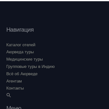
Мальдивы
(0)
Санатории
(1)
Таиланд
(0)
Навигация
Шри-Ланка
(4)
Каталог отелей
ADIWANA RESORT JEMBAWAN
(14)
Аюрведа туры
Ain Hospital
(1)
Медицинские туры
Amal Tamara
(1)
Групповые туры в Индию
Всё об Аюрведе
AYURSOMA
(3)
Агентам
AYURVEDA RESORT WADDUWA
(0)
Контакты
Beach and Lake Ayutvedic Resort
(1)
Bethsaida Hermitage
(11)
Меню