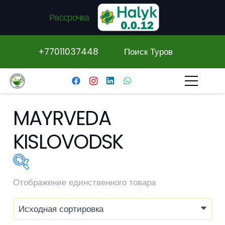
Рассрочка
+77011037448
Поиск Туров
MAYRVEDA
KISLOVODSK
Отображение единственного товара
В продаже
(0)