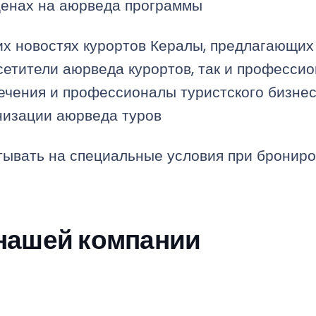
ценах на аюрведа программы
х новостях курортов Кералы, предлагающи
осетители аюрведа курортов, так и професси
ечения и профессионалы туристского бизнес
низации аюрведа туров
тывать на специальные условия при брониро
нашей компании