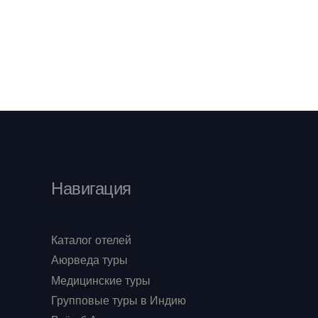
Навигация
Каталог отелей
Аюрведа туры
Медицинские туры
Групповые туры в Индию