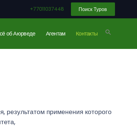
+77011037448
Поиск Туров
сё об Аюрведе
Агентам
Контакты
я, результатом применения которого
тета,