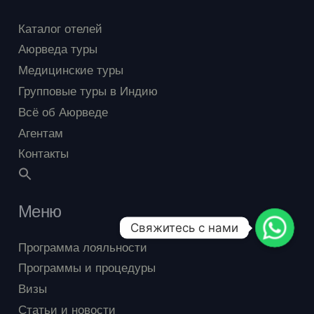
своими веселыми вечеринками.
Каталог отелей
Аюрведические курорты в Керале
:
Аюрведа туры
Исследуйте родину аюрведы и погрузитесь
Медицинские туры
в мир древней науки исцеления. Курорты
Групповые туры в Индию
Кералы предлагают программы для
Всё об Аюрведе
оздоровления тела и души,
способствующие внутренней гармонии.
Агентам
Контакты
Участие в местных праздниках и ритуалах
:
Опыт включения в культурную жизнь Индии,
от праздника Холи, праздника весны и
Меню
красок, до участия в Арти – священном
Свяжитесь с нами
ритуале на гхатах, и посещения буддийских
Программа лояльности
фестивалей с традиционными танцами.
Программы и процедуры
Сафари в национальных парках
:
Визы
Возможность увидеть богатство индийской
Статьи и новости