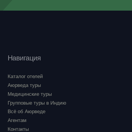
и мастер-классы по готовке здоровой пищи
добавляют образовательный аспект к этому
уникальному опыту.
Аюрведический отдых на Бали — это не просто
отдых, это путешествие внутрь себя, к гармонии
тела и ума. Приглашаем вас присоединиться к
Навигация
этому волнующему путешествию, где забота о
здоровье становится искусством, а каждый
Каталог отелей
момент наполнен чарующей атмосферой
Аюрведа туры
духовного возрождения.
Медицинские туры
Групповые туры в Индию
Всё об Аюрведе
Агентам
Контакты