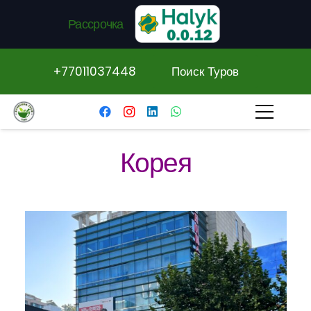
Рассрочка
+77011037448
Поиск Туров
Корея