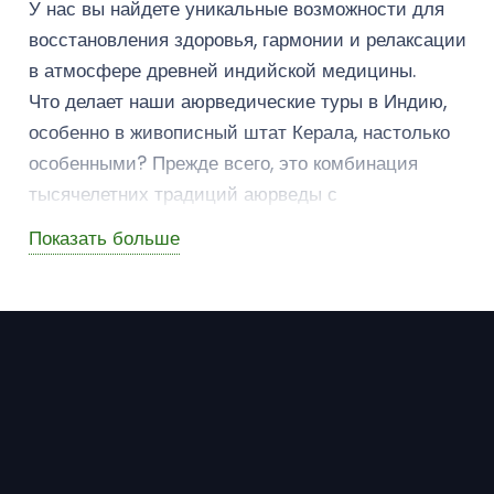
У нас вы найдете уникальные возможности для
восстановления здоровья, гармонии и релаксации
в атмосфере древней индийской медицины.
Что делает наши аюрведические туры в Индию,
особенно в живописный штат Керала, настолько
особенными? Прежде всего, это комбинация
тысячелетних традиций аюрведы с
современными методами лечения, создающая
Показать больше
идеальное пространство для вашего
благополучия. Профессиональные врачи и
терапевты разработают для вас индивидуальные
программы лечения, учитывая все ваши
потребности и цели.
Керала славится своими курортами, где вас ждут
роскошные отели, окруженные живописной
природой – горами, лесами и прекрасными