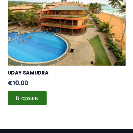
летний сезон
(1)
пик сезона
(1)
Германия
(1)
Индия
(33)
Индонезия
(1)
UDAY SAMUDRA
Испания
(0)
€
10.00
Италия
(1)
Китай
(0)
В корзину
Корея
(2)
Мальдивы
(0)