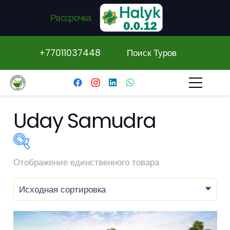
Рассрочка
+77011037448
Поиск Туров
Uday Samudra
Отображение единственного товара
В продаже
(0)
высокий сезон
(1)