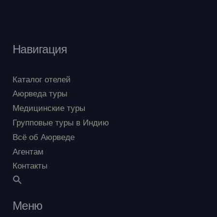
Санатории
(1)
Таиланд
(0)
Шри-Ланка
(4)
Навигация
ADIWANA RESORT JEMBAWAN
(14)
Каталог отелей
Ain Hospital
(1)
Аюрведа туры
Amal Tamara
(1)
Медицинские туры
Групповые туры в Индию
AYURSOMA
(3)
Всё об Аюрведе
AYURVEDA RESORT WADDUWA
(0)
Агентам
Beach and Lake Ayutvedic Resort
(1)
Контакты
Bethsaida Hermitage
(11)
Carnoustie
(1)
Меню