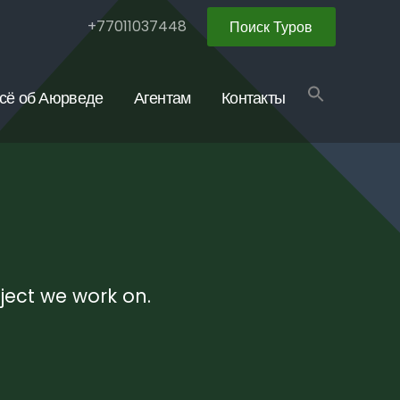
+77011037448
Поиск Туров
сё об Аюрведе
Агентам
Контакты
ject we work on.