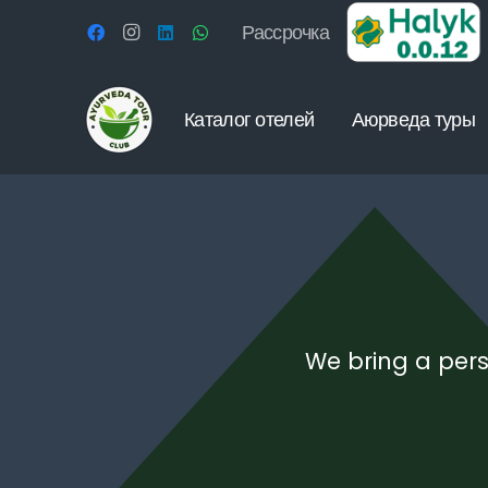
Рассрочка
Каталог отелей
Аюрведа туры
We bring a pers