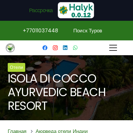
Рассрочка
+77011037448
Поиск Туров
Отели
ISOLA DI COCCO
AYURVEDIC BEACH
RESORT
Главная
Аюрведа отели Индии