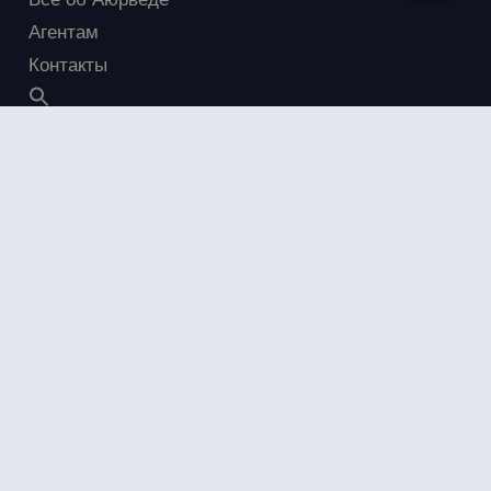
Агентам
Контакты
Меню
Программа лояльности
Программы и процедуры
Визы
Статьи и новости
Экскурсии
Акции
FAQ
Отзывы