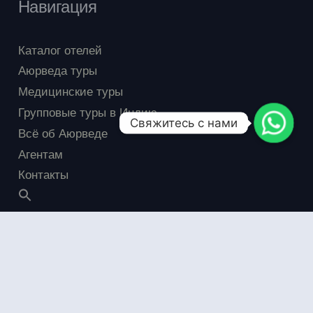
Навигация
Каталог отелей
Аюрведа туры
Медицинские туры
Групповые туры в Индию
Свяжитесь с нами
Всё об Аюрведе
Агентам
Контакты
Меню
Программа лояльности
Программы и процедуры
Визы