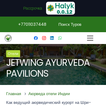
Рассрочка
+77011037448
Поиск Туров
Отели
JETWING AYURVEDA
PAVILIONS
Главная
Аюрведа отели Индии
Как ведущий аюрведический курорт на Шри-