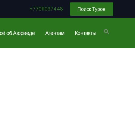
+77011037448
Поиск Туров
сё об Аюрведе
Агентам
Контакты