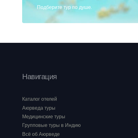
Подберите тур по душе.
Навигация
Каталог отелей
Аюрведа туры
Медицинские туры
Групповые туры в Индию
Всё об Аюрведе