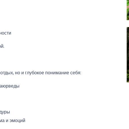
ности
й.
отдых, но и глубокое понимание себя:
 аюрведы
дуры
ма и эмоций