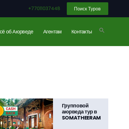
+77011037448
Поиск Туров
сё об Аюрведе
Агентам
Контакты
Групповой
аюрведа тур в
SOMATHEERAM