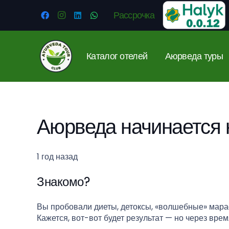
Рассрочка
Каталог отелей
Аюрведа туры
Аюрведа начинается н
1 год назад
Знакомо?
Вы пробовали диеты, детоксы, «волшебные» мар
Кажется, вот-вот будет результат — но через вре