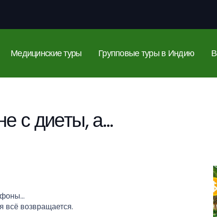
Медицинские туры
Групповые туры в Индию
В
е с диеты, а…
афоны…
мя всё возвращается.