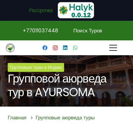
Рассрочка
+77011037448
Поиск Туров
Групповые туры в Индию
Групповой аюрведа
тур в AYURSOMA
Главная
Групповые аюрведа туры