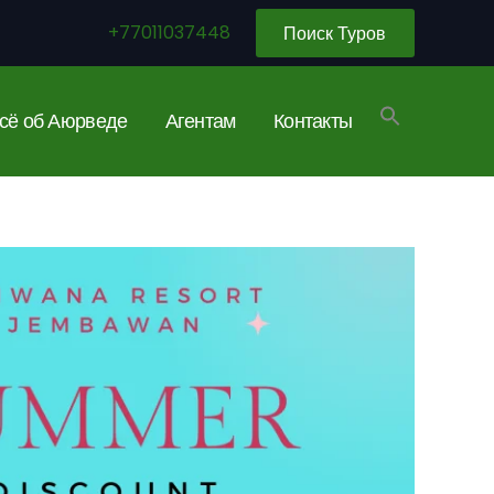
+77011037448
Поиск Туров
сё об Аюрведе
Агентам
Контакты