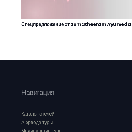
Спецпредложение от Somatheeram Ayurveda
Навигация
Каталог отелей
Аюрведа туры
Медицинские туры