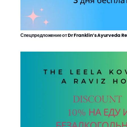
Спецпредложение от Dr Franklin’s Ayurveda Re