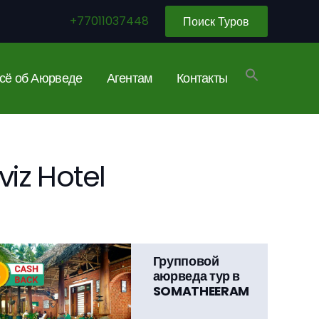
+77011037448
Поиск Туров
сё об Аюрведе
Агентам
Контакты
iz Hotel
Групповой
аюрведа тур в
SOMATHEERAM