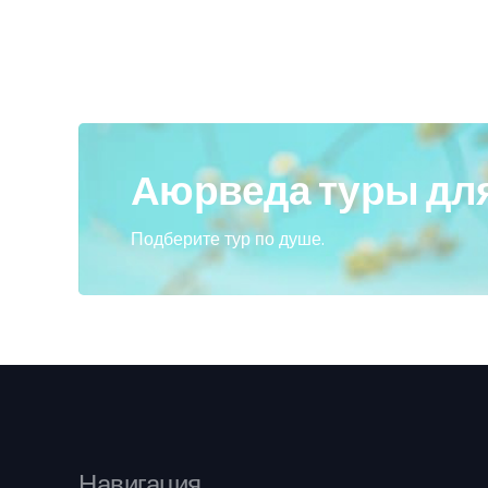
Аюрведа туры для
Подберите тур по душе.
Навигация