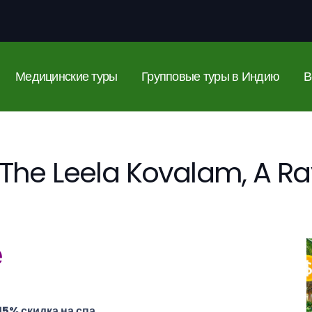
Медицинские туры
Групповые туры в Индию
В
The Leela Kovalam, A Rav
е
15% скидка на спа