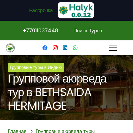
Рассрочка
+77011037448
Поиск Туров
Групповые туры в Индию
Групповой аюрведа
тур в BETHSAIDA
HERMITAGE
Главная
Групповые аюрведа туры