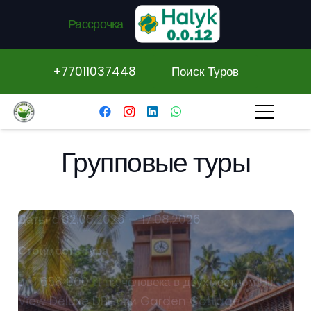
Рассрочка
+77011037448
Поиск Туров
Групповые туры
Даты
с 02.08.2026 — 17.08.2026
Стоимость тура
от 1 658 000 тг на человека в двухместном Hill
View Deluxe DBL или Garden Cottage