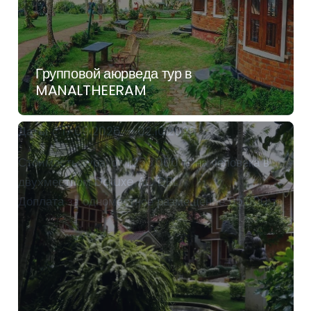
Групповой аюрведа тур в
MANALTHEERAM
Даты
с 17.09.2026 — 02.10.2026
Стоимость тура: от 1,253,000 тг на человека в
двухместном Deluxe AC DBL
Доплата за одноместное размещение 95,000 тг