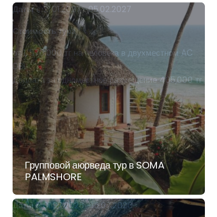
Даты
с 21.01.2027 -05.02.2027
Стоимость тура
от 1, 570,000 тг на человека в двухместном AC
DBL
Доплата за одноместное размещение 405,000 тг
Групповой аюрведа тур в SOMA
PALMSHORE
Даты
с 01.07.2026 -16.07.2026