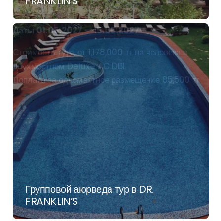
FRANKLIN’S
Даты 01.05.2027 — 15.05.2027
Стоимость тура от 1,178,000 тг на человека в
двухместном Deluxe AC DBL
Доплата за одноместное размещение 85,500 тг
Групповой аюрведа тур в DR.
FRANKLIN’S