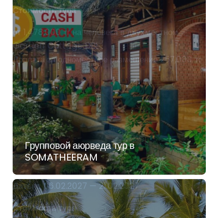
Стоимость тура
от 1,478,000 тг на человека в двухместном
Garden Cottage DBL
Доплата за одноместное размещение 257,000 тг
Групповой аюрведа тур в
SOMATHEERAM
Даты
с 06.02.2027 — 21.02.2027
Стоимость тура