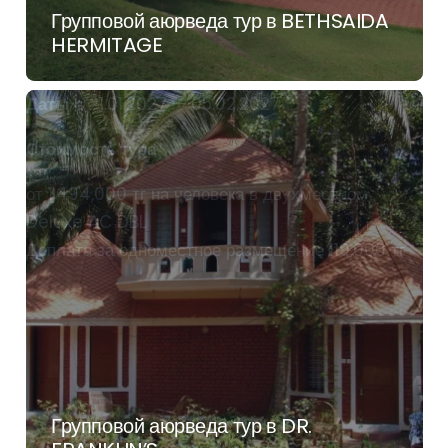
Групповой аюрведа тур в BETHSAIDA
HERMITAGE
Даты
с 21.01.2027 — 05.02.2027
Стоимость тура
от 1,494,000 тг на человека в двухместном
Deluxe AC DBL
Доплата за одноместное размещение 119,000 тг
Групповой аюрведа тур в DR.