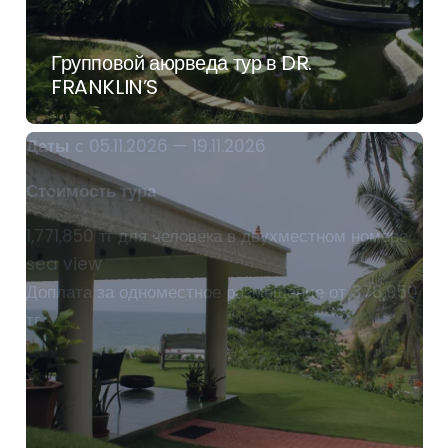
Групповой аюрведа тур в DR.
FRANKLIN’S
Даты
с 05.11.2026 — 19.11.2026
Стоимость тура
1,771,850 тг для человека в двухместном номере
sea view
Доплата за одноместное размещение от 378,950
тг