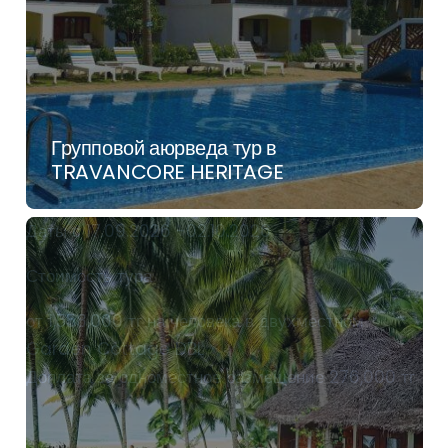
Групповой аюрведа тур в
TRAVANCORE HERITAGE
Даты с 17.09.2026 -02.10.2026
Стоимость тура
от 1,558,000 тг на человека в двухместном
Garden Cottage DBL
Доплата за одноместное размещение 276,000 тг