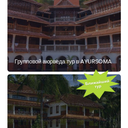
Somatheeram
Доплата за одноместное размещение 276 000 тг
Групповой аюрведа тур в AYURSOMA
Даты
с 17.09.2026 — 30.09.2026
Ближайший
тур
Стоимость тура
от 1, 395,000 тг на человека в двухместном
Heritage Home
Доплата за одноместное размещение 153,000 тг